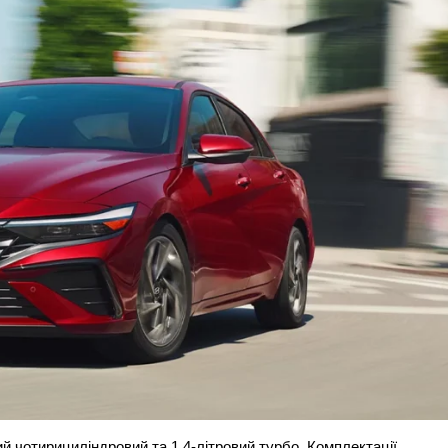
й чотирициліндровий та 1,4-літровий турбо. Комплектації 