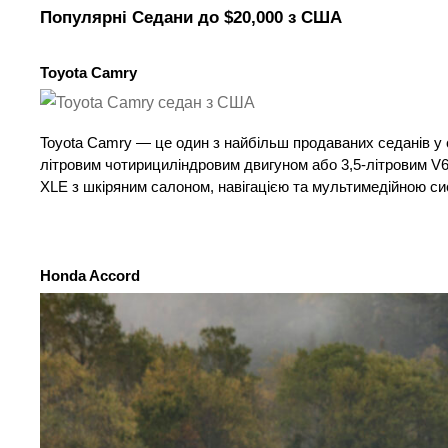
Популярні Седани до $20,000 з США
Toyota Camry
Toyota Camry — це один з найбільш продаваних седанів у с
літровим чотирициліндровим двигуном або 3,5-літровим V6
XLE з шкіряним салоном, навігацією та мультимедійною с
Honda Accord