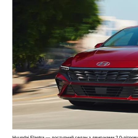
Hyundai Elantra — доступний седан з двигунами 2,0-літрови