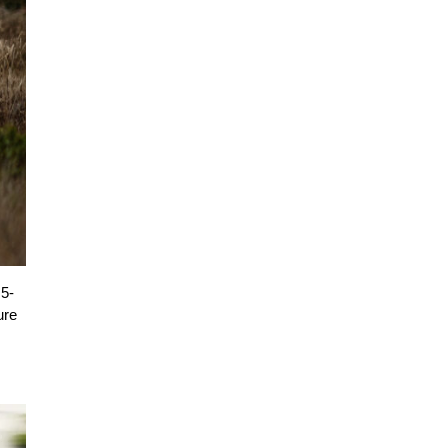
5-
re 