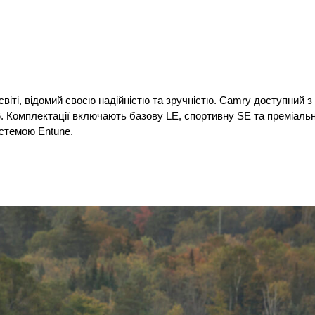
віті, відомий своєю надійністю та зручністю. Camry доступний з 
. Комплектації включають базову LE, спортивну SE та преміальн
истемою Entune.