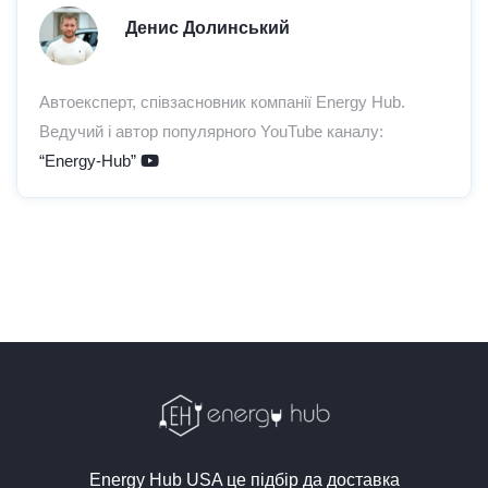
Денис Долинський
Автоексперт, співзасновник компанії Energy Hub.
Ведучий і автор популярного YouTube каналу:
“Energy-Hub”
Energy Hub USA це підбір да доставка