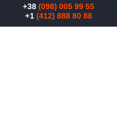
+38
(098) 005 99 55
+1
(412) 888 80 88
​​energyhubus@gmail.com
Дніпро, проспект Олександра Поля 93Д 
USA, 9418 Lamine Way, Parrish, Florida, 34219
Калькулятор
Для дилерів
Контакти
Наші гарантії